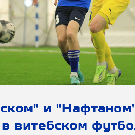
бском" и "Нафтаном
 в витебском футб