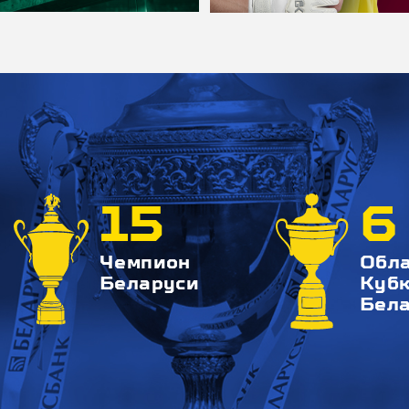
15
6
Чемпион
Обл
Беларуси
Куб
Бел