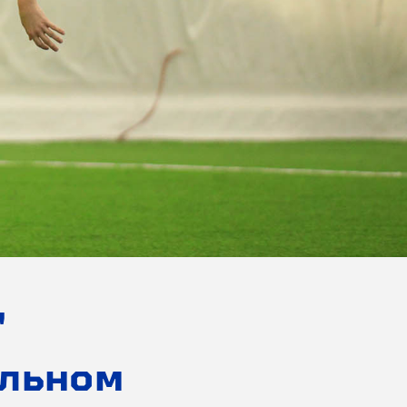
"
ольном