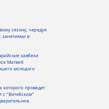
вому сезону, чередуя
с занятиями в
арийские хавбеки
лся Матвей
нашего молодого
ах которого проведет
т с "Витебском"
редварительное.