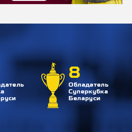
8
адатель
Обладатель
ка
Суперкубка
аруси
Беларуси