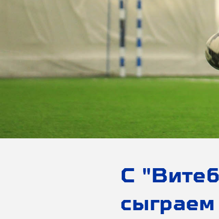
С "Вите
сыграем