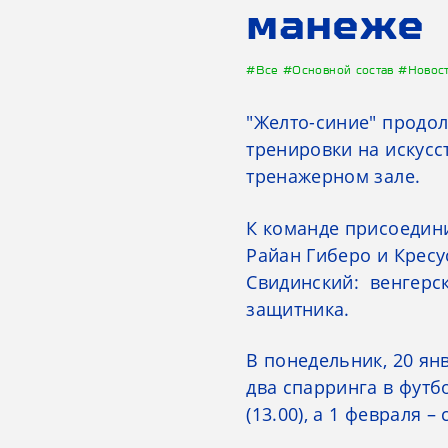
манеже
#Все
#Основной состав
#Новос
"Желто-синие" продол
тренировки на искусс
тренажерном зале.
К команде присоедини
Райан Гиберо и Кресу
Свидинский: венгерс
защитника.
В понедельник, 20 янв
два спарринга в футб
(13.00), а 1 февраля 