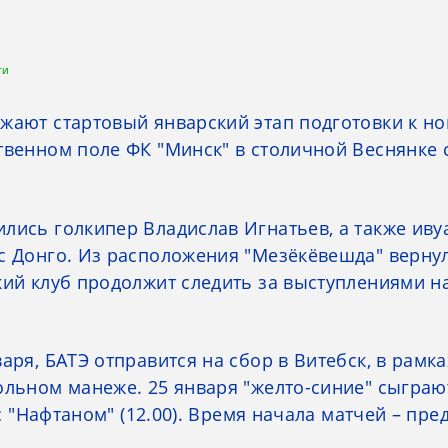
ти
жают стартовый январский этап подготовки к но
твенном поле ФК "Минск" в столичной Веснянке 
лись голкипер Владислав Игнатьев, а также иву
с Донго. Из расположения "Мезёкёвешда" верну
кий клуб продолжит следить за выступлениями 
аря, БАТЭ отправится на сбор в Витебск, в рамк
ольном манеже. 25 января "желто-синие" сыграю
– с "Нафтаном" (12.00). Время начала матчей – п