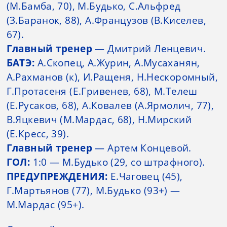
(М.Бамба, 70), М.Будько, С.Альфред
(З.Баранок, 88), А.Французов (В.Киселев,
67).
Главный тренер
— Дмитрий Ленцевич.
БАТЭ:
А.Скопец, А.Журин, А.Мусаханян,
А.Рахманов (к), И.Ращеня, Н.Нескоромный,
Г.Протасеня (Е.Гривенев, 68), М.Телеш
(Е.Русаков, 68), А.Ковалев (А.Ярмолич, 77),
В.Яцкевич (М.Мардас, 68), Н.Мирский
(Е.Кресс, 39).
Главный тренер
— Артем Концевой.
ГОЛ:
1:0 — М.Будько (29, со штрафного).
ПРЕДУПРЕЖДЕНИЯ:
Е.Чаговец (45),
Г.Мартьянов (77), М.Будько (93+) —
М.Мардас (95+).