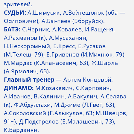
зрителей.
СУДЬИ:
А.Шимусик, А.Войтешонок (оба —
Осиповичи), А.Бантеев (Бборуйск).
БАТЭ:
С.Черник, А.Ковалев, И.Ращеня,
А.Рахманов (к), А.Мусаханян,
Н.Нескоромный, Е.Кресс, Е.Русаков
(М.Телеш, 79), Е.Гривенев (И.Михнюк, 79),
М.Мардас (К.Апанасевич, 63), Ж.Шарль
(А.Ярмолич, 63).
Главный тренер
— Артем Концевой.
ДИНАМО:
М.Козакевич, С.Карпович,
А.Иванов, В.Калинин, А.Вакулич, А.Селява
(к), Ф.Абдуллахи, М.Джиме (Л.Гвет, 63),
А.Соколовский (Г.Алыкулов, 63; М.Швецов,
91+), Д.Подстрелов (Е.Малашевич, 73),
К.Варданян.