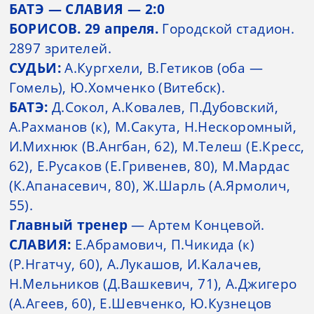
БАТЭ — СЛАВИЯ — 2:0
БОРИСОВ. 29 апреля.
Городской стадион.
2897 зрителей.
СУДЬИ:
А.Кургхели, В.Гетиков (оба —
Гомель), Ю.Хомченко (Витебск).
БАТЭ:
Д.Сокол, А.Ковалев, П.Дубовский,
А.Рахманов (к), М.Сакута, Н.Нескоромный,
И.Михнюк (В.Ангбан, 62), М.Телеш (Е.Кресс,
62), Е.Русаков (Е.Гривенев, 80), М.Мардас
(К.Апанасевич, 80), Ж.Шарль (А.Ярмолич,
55).
Главный тренер
— Артем Концевой.
СЛАВИЯ:
Е.Абрамович, П.Чикида (к)
(Р.Нгатчу, 60), А.Лукашов, И.Калачев,
Н.Мельников (Д.Вашкевич, 71), А.Джигеро
(А.Агеев, 60), Е.Шевченко, Ю.Кузнецов