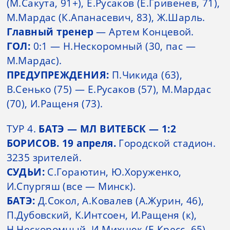
(М.Сакута, 91+), Е.Русаков (Е.Гривенев, 71),
М.Мардас (К.Апанасевич, 83), Ж.Шарль.
Главный тренер
— Артем Концевой.
ГОЛ:
0:1 — Н.Нескоромный (30, пас —
М.Мардас).
ПРЕДУПРЕЖДЕНИЯ:
П.Чикида (63),
В.Сенько (75) — Е.Русаков (57), М.Мардас
(70), И.Ращеня (73).
ТУР 4.
БАТЭ — МЛ ВИТЕБСК — 1:2
БОРИСОВ. 19 апреля.
Городской стадион.
3235 зрителей.
СУДЬИ:
С.Гораютин, Ю.Хоруженко,
И.Спургяш (все — Минск).
БАТЭ:
Д.Сокол, А.Ковалев (А.Журин, 46),
П.Дубовский, К.Интсоен, И.Ращеня (к),
Н.Нескоромный, И.Михнюк (Е.Кресс, 65),