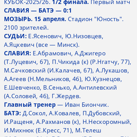
КУБОК-2025/26.
1/2 финала.
Первый матч
СЛАВИЯ — БАТЭ — 0:1
МОЗЫРЬ. 15 апреля.
Стадион "Юность".
2100 зрителей.
СУДЬИ:
Е.Ясенович, Ю.Низовцев,
А.Яцкевич (все — Минск).
СЛАВИЯ:
Е.Абрамович, А.Джигеро
(Т.Луцевич, 67), П.Чикида (к) (Р.Нгатчу, 77),
М.Сачковский (И.Калачев, 67), А.Лукашов,
А.Агеев (Н.Мельников, 46), Ю.Кузнецов,
Е.Шевченко, В.Сенько, А.Антилевский
(А.Соловей, 46), Г.Жердев.
Главный тренер
— Иван Биончик.
БАТЭ:
Д.Сокол, А.Ковалев, П.Дубовский,
И.Ращеня, А.Рахманов (к), Н.Нескоромный,
И.Михнюк (Е.Кресс, 71), М.Телеш