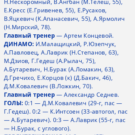
Н.Нескоромный, В.Ангбан (М.Телеш, 55),
Е.Кресс (Е.Гривенев, 55), Е.Русаков,
В.Яцкевич (К.Апанасевич, 55), А.Ярмолич
(Н.Мирский, 78).
Главный тренер
— Артем Концевой.
ДИНАМО:
И.Малащицкий, Р.Юзепчук,
А.Павловец, А.Лаврик (Н.Степанов, 63),
М.Дзиов, Г.Гедеш (А.Рылач, 75),
А.Бутаревич, Н.Бурак (А.Ломакин, 63),
Д.Гречихо, Е.Корцов (к) (Д.Бакич, 46),
Д.М.Ковалевич (В.Ложкин, 70).
Главный тренер
— Александр Седнев.
ГОЛЫ:
0:1 — Д.М.Ковалевич (29-г, пас —
Г.Гедеш). 0:2 — К.Интсоен (33-автогол, пас
— А.Бутаревич). 0:3 — А.Лаврик (55-г, пас
— Н.Бурак, с углового).