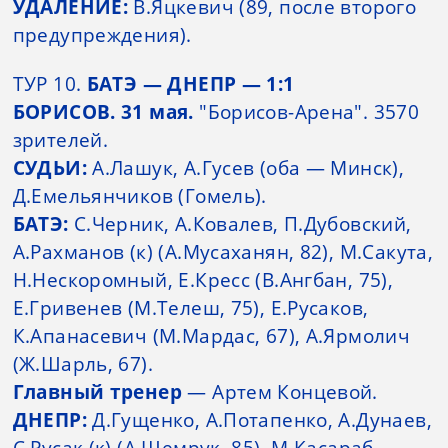
УДАЛЕНИЕ:
В.Яцкевич (89, после второго
предупреждения).
ТУР 10.
БАТЭ — ДНЕПР — 1:1
БОРИСОВ. 31 мая.
"Борисов-Арена". 3570
зрителей.
СУДЬИ:
А.Лашук, А.Гусев (оба — Минск),
Д.Емельянчиков (Гомель).
БАТЭ:
С.Черник, А.Ковалев, П.Дубовский,
А.Рахманов (к) (А.Мусаханян, 82), М.Сакута,
Н.Нескоромный, Е.Кресс (В.Ангбан, 75),
Е.Гривенев (М.Телеш, 75), Е.Русаков,
К.Апанасевич (М.Мардас, 67), А.Ярмолич
(Ж.Шарль, 67).
Главный тренер
— Артем Концевой.
ДНЕПР:
Д.Гущенко, А.Потапенко, А.Дунаев,