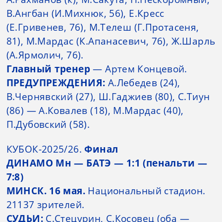
В.Ангбан (И.Михнюк, 56), Е.Кресс
(Е.Гривенев, 76), М.Телеш (Г.Протасеня,
81), М.Мардас (К.Апанасевич, 76), Ж.Шарль
(А.Ярмолич, 76).
Главный тренер
— Артем Концевой.
ПРЕДУПРЕЖДЕНИЯ:
А.Лебедев (24),
В.Чернявский (27), Ш.Гаджиев (80), С.Тиун
(86) — А.Ковалев (18), М.Мардас (40),
П.Дубовский (58).
КУБОК-2025/26.
Финал
ДИНАМО Мн — БАТЭ — 1:1 (пенальти —
7:8)
МИНСК. 16 мая.
Национальный стадион.
21137 зрителей.
СУДЬИ:
С.Стецурин, С.Косовец (оба —