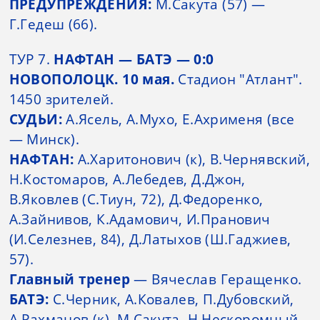
ПРЕДУПРЕЖДЕНИЯ:
М.Сакута (57) —
Г.Гедеш (66).
ТУР 7.
НАФТАН — БАТЭ — 0:0
НОВОПОЛОЦК. 10 мая.
Стадион "Атлант".
1450 зрителей.
СУДЬИ:
А.Ясель, А.Мухо, Е.Ахрименя (все
— Минск).
НАФТАН:
А.Харитонович (к), В.Чернявский,
Н.Костомаров, А.Лебедев, Д.Джон,
В.Яковлев (С.Тиун, 72), Д.Федоренко,
А.Зайнивов, К.Адамович, И.Пранович
(И.Селезнев, 84), Д.Латыхов (Ш.Гаджиев,
57).
Главный тренер
— Вячеслав Геращенко.
БАТЭ:
С.Черник, А.Ковалев, П.Дубовский,
А.Рахманов (к), М.Сакута, Н.Нескоромный,