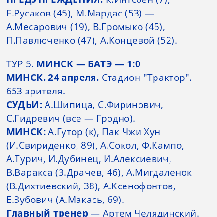
Е.Русаков (45), М.Мардас (53) —
А.Месарович (19), В.Громыко (45),
П.Павлюченко (47), А.Концевой (52).
ТУР 5.
МИНСК — БАТЭ — 1:0
МИНСК. 24 апреля.
Стадион "Трактор".
653 зрителя.
СУДЬИ:
А.Шипица, С.Фиринович,
С.Гидревич (все — Гродно).
МИНСК:
А.Гутор (к), Пак Чжи Хун
(И.Свириденко, 89), А.Сокол, Ф.Кампо,
А.Турич, И.Дубинец, И.Алексиевич,
В.Варакса (З.Драчев, 46), А.Мигдаленок
(В.Дихтиевский, 38), А.Ксенофонтов,
Е.Зубович (А.Макась, 69).
Главный тренер
— Артем Челядинский.