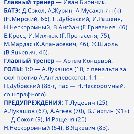
Главный тренер
— Иван Биончик.
БАТЭ:
Д.Сокол, А.Журин, А.Мусаханян (к)
(Н.Мирский, 66), П.Дубовский, И.Ращеня,
Н.Нескоромный, В.Ангбан (Е.Гривенев, 46),
Е.Кресс, И.Михнюк (Г.Протасеня, 75),
М.Мардас (К.Апанасевич, 46), Ж.Шарль
(В.Яцкевич, 46).
Главный тренер
— Артем Концевой.
ГОЛЫ:
1:0 — А.Лукашов (10, с пенальти за
фол против А.Антилевского). 1:1 —
П.Дубовский (88-г, пас — Н.Нескоромный,
со штрафного).
ПРЕДУПРЕЖДЕНИЯ:
Т.Луцевич (25),
А.Лукашов (67), А.Агеев (70), В.Лихтин (91+)
— Д.Сокол (9), И.Ращеня (20),
Н.Нескоромный (64), В.Яцкевич (83).