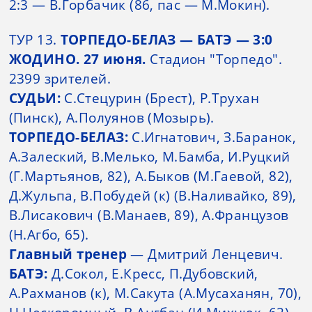
2:3 — В.Горбачик (86, пас — М.Мокин).
ТУР 13.
ТОРПЕДО-БЕЛАЗ — БАТЭ — 3:0
ЖОДИНО. 27 июня.
Стадион "Торпедо".
2399 зрителей.
СУДЬИ:
С.Стецурин (Брест), Р.Трухан
(Пинск), А.Полуянов (Мозырь).
ТОРПЕДО-БЕЛАЗ:
С.Игнатович, З.Баранок,
А.Залеский, В.Мелько, М.Бамба, И.Руцкий
(Г.Мартьянов, 82), А.Быков (М.Гаевой, 82),
Д.Жульпа, В.Побудей (к) (В.Наливайко, 89),
В.Лисакович (В.Манаев, 89), А.Французов
(Н.Агбо, 65).
Главный тренер
— Дмитрий Ленцевич.
БАТЭ:
Д.Сокол, Е.Кресс, П.Дубовский,
А.Рахманов (к), М.Сакута (А.Мусаханян, 70),