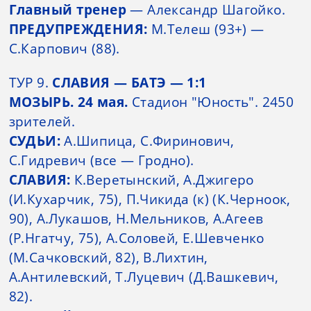
Главный тренер
— Александр Шагойко.
ПРЕДУПРЕЖДЕНИЯ:
М.Телеш (93+) —
С.Карпович (88).
ТУР 9.
СЛАВИЯ — БАТЭ — 1:1
МОЗЫРЬ. 24 мая.
Стадион "Юность". 2450
зрителей.
СУДЬИ:
А.Шипица, С.Фиринович,
С.Гидревич (все — Гродно).
СЛАВИЯ:
К.Веретынский, А.Джигеро
(И.Кухарчик, 75), П.Чикида (к) (К.Черноок,
90), А.Лукашов, Н.Мельников, А.Агеев
(Р.Нгатчу, 75), А.Соловей, Е.Шевченко
(М.Сачковский, 82), В.Лихтин,
А.Антилевский, Т.Луцевич (Д.Вашкевич,
82).