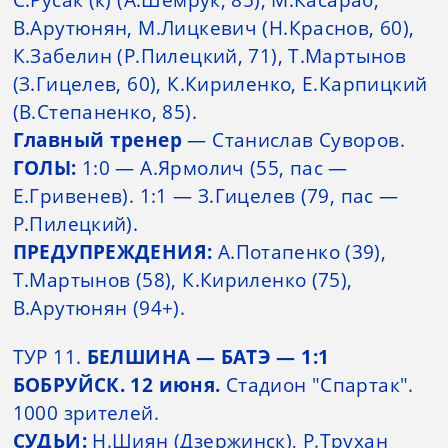
С.Русак (к) (А.Шемрук, 85), М.Касараб,
В.Арутюнян, М.Лицкевич (Н.Краснов, 60),
К.Забелин (Р.Пилецкий, 71), Т.Мартынов
(З.Гицелев, 60), К.Кириленко, Е.Карпицкий
(В.Степаненко, 85).
Главный тренер
— Станислав Суворов.
ГОЛЫ:
1:0 — А.Ярмолич (55, пас —
Е.Гривенев). 1:1 — З.Гицелев (79, пас —
Р.Пилецкий).
ПРЕДУПРЕЖДЕНИЯ:
А.Потапенко (39),
Т.Мартынов (58), К.Кириленко (75),
В.Арутюнян (94+).
ТУР 11.
БЕЛШИНА — БАТЭ — 1:1
БОБРУЙСК. 12 июня.
Стадион "Спартак".
1000 зрителей.
СУДЬИ:
Н.Шиян (Дзержинск), Р.Трухан