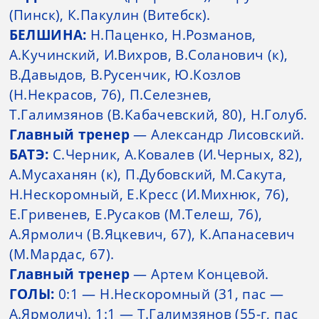
(Пинск), К.Пакулин (Витебск).
БЕЛШИНА:
Н.Паценко, Н.Розманов,
А.Кучинский, И.Вихров, В.Соланович (к),
В.Давыдов, В.Русенчик, Ю.Козлов
(Н.Некрасов, 76), П.Селезнев,
Т.Галимзянов (В.Кабачевский, 80), Н.Голуб.
Главный тренер
— Александр Лисовский.
БАТЭ:
С.Черник, А.Ковалев (И.Черных, 82),
А.Мусаханян (к), П.Дубовский, М.Сакута,
Н.Нескоромный, Е.Кресс (И.Михнюк, 76),
Е.Гривенев, Е.Русаков (М.Телеш, 76),
А.Ярмолич (В.Яцкевич, 67), К.Апанасевич
(М.Мардас, 67).
Главный тренер
— Артем Концевой.
ГОЛЫ:
0:1 — Н.Нескоромный (31, пас —
А.Ярмолич). 1:1 — Т.Галимзянов (55-г, пас