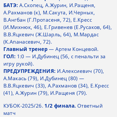
БАТЭ:
А.Скопец, А.Журин, И.Ращеня,
А.Рахманов (к), М.Сакута, И.Черных,
В.Ангбан (Г.Протасеня, 72), Е.Кресс
(И.Михнюк, 46), Е.Гривенев (Е.Русаков, 64),
В.В.Яцкевич (Ж.Шарль, 64), М.Мардас
(К.Апанасевич, 72).
Главный тренер
— Артем Концевой.
ГОЛ:
1:0 — И.Дубинец (56, с пенальти за
игру рукой).
ПРЕДУПРЕЖДЕНИЯ:
И.Алексиевич (70),
А.Макась (79), И.Дубинец (80) —
В.В.Яцкевич (33), А.Рахманов (34), Е.Кресс
(41), А.Журин (79), И.Ращеня (79).
КУБОК-2025/26.
1/2 финала.
Ответный
матч