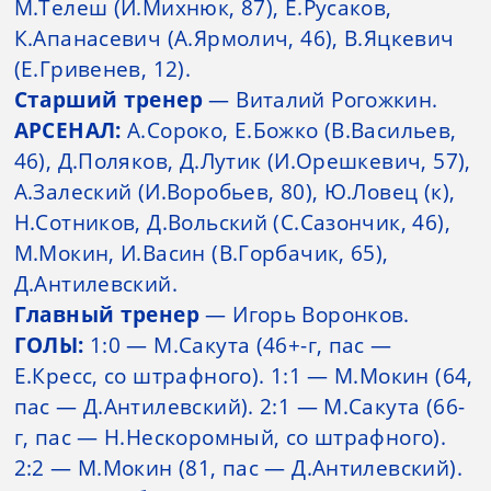
М.Телеш (И.Михнюк, 87), Е.Русаков,
К.Апанасевич (А.Ярмолич, 46), В.Яцкевич
(Е.Гривенев, 12).
Старший тренер
— Виталий Рогожкин.
АРСЕНАЛ:
А.Сороко, Е.Божко (В.Васильев,
46), Д.Поляков, Д.Лутик (И.Орешкевич, 57),
А.Залеский (И.Воробьев, 80), Ю.Ловец (к),
Н.Сотников, Д.Вольский (С.Сазончик, 46),
М.Мокин, И.Васин (В.Горбачик, 65),
Д.Антилевский.
Главный тренер
— Игорь Воронков.
ГОЛЫ:
1:0 — М.Сакута (46+-г, пас —
Е.Кресс, со штрафного). 1:1 — М.Мокин (64,
пас — Д.Антилевский). 2:1 — М.Сакута (66-
г, пас — Н.Нескоромный, со штрафного).
2:2 — М.Мокин (81, пас — Д.Антилевский).