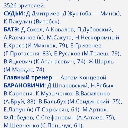
3526 зрителей.
СУДЬИ:
Д.Дмитриев, Д.Жук (оба — Минск),
К.Пакулин (Витебск).
БАТЭ:
Д.Сокол, А.Ковалев, П.Дубовский,
А.Рахманов (к), М.Сакута, Н.Нескоромный,
Е.Кресс (И.Михнюк, 79), Е.Гривенев
(Г.Протасеня, 83), Е.Русаков (М.Телеш, 79),
В.Яцкевич (К.Апанасевич, 74), Ж.Шарль
(М.Мардас, 74).
Главный тренер
— Артем Концевой.
БАРАНОВИЧИ:
Д.Шпаковский, Н.Рябых,
В.Карпеня, К.Музыченко, В.Василенко
(А.Бруй, 88), В.Бальбух (М.Свидинский, 75),
Е.Лапун (к) (Т.Саркисян, 61), М.Артюх,
Ф.Лебедев, С.Стефанович (А.Алтаев, 75),
М.Шевченко (С.Пеньчук, 61).