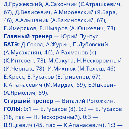
Д.Гружевский, А.Сахончик (С.Атрашкевич,
67), Д.Велисевич, А.Мироевский (Я.Бара,
46), А.Альшаник (А.Бакиновский, 67),
Е.Имеряков, Е.Шмаров (А.Юшкевич, 73).
Главный тренер
— Юрий Пунтус.
БАТЭ:
Д.Сокол, А.Журин, П.Дубовский
(А.Мусаханян, 46), А.Рахманов (к)
(К.Интсоен, 78), М.Сакута, Н.Нескоромный
(И.Черных, 78), И.Михнюк (М.Телеш, 46),
Е.Кресс, Е.Русаков (Е.Гривенев, 67),
К.Апанасевич (М.Мардас, 59), В.Яцкевич
(А.Ярмолич, 59).
Старший тренер
— Виталий Рогожкин.
ГОЛЫ:
0:1 — Е.Русаков (8). 0:2 — Е.Русаков
(18, пас — Н.Нескоромный). 0:3 —
В.Яцкевич (45, пас — К.Апанасевич). 1:3 —