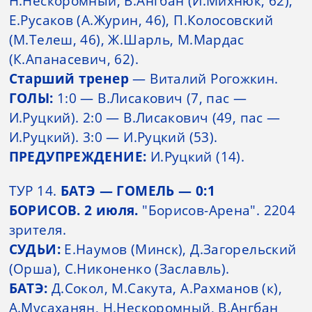
Н.Нескоромный, В.Ангбан (И.Михнюк, 62),
Е.Русаков (А.Журин, 46), П.Колосовский
(М.Телеш, 46), Ж.Шарль, М.Мардас
(К.Апанасевич, 62).
Старший тренер
— Виталий Рогожкин.
ГОЛЫ:
1:0 — В.Лисакович (7, пас —
И.Руцкий). 2:0 — В.Лисакович (49, пас —
И.Руцкий). 3:0 — И.Руцкий (53).
ПРЕДУПРЕЖДЕНИЕ:
И.Руцкий (14).
ТУР 14.
БАТЭ — ГОМЕЛЬ — 0:1
БОРИСОВ. 2 июля.
"Борисов-Арена". 2204
зрителя.
СУДЬИ:
Е.Наумов (Минск), Д.Загорельский
(Орша), С.Никоненко (Заславль).
БАТЭ:
Д.Сокол, М.Сакута, А.Рахманов (к),
А.Мусаханян, Н.Нескоромный, В.Ангбан