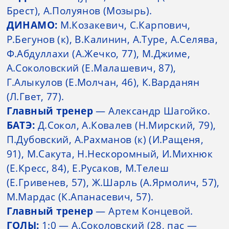
Брест), А.Полуянов (Мозырь).
ДИНАМО:
М.Козакевич, С.Карпович,
Р.Бегунов (к), В.Калинин, А.Туре, А.Селява,
Ф.Абдуллахи (А.Жечко, 77), М.Джиме,
А.Соколовский (Е.Малашевич, 87),
Г.Алыкулов (Е.Молчан, 46), К.Варданян
(Л.Гвет, 77).
Главный тренер
— Александр Шагойко.
БАТЭ:
Д.Сокол, А.Ковалев (Н.Мирский, 79),
П.Дубовский, А.Рахманов (к) (И.Ращеня,
91), М.Сакута, Н.Нескоромный, И.Михнюк
(Е.Кресс, 84), Е.Русаков, М.Телеш
(Е.Гривенев, 57), Ж.Шарль (А.Ярмолич, 57),
М.Мардас (К.Апанасевич, 57).
Главный тренер
— Артем Концевой.
ГОЛЫ:
1:0 — А.Соколовский (28, пас —