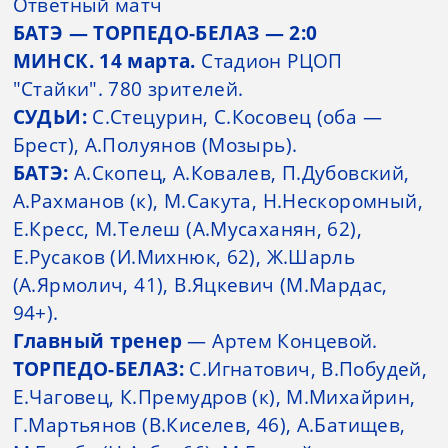
Ответный матч
БАТЭ — ТОРПЕДО-БЕЛАЗ — 2:0
МИНСК. 14 марта.
Стадион РЦОП
"Стайки". 780 зрителей.
СУДЬИ:
С.Стецурин, С.Косовец (оба —
Брест), А.Полуянов (Мозырь).
БАТЭ:
А.Скопец, А.Ковалев, П.Дубовский,
А.Рахманов (к), М.Сакута, Н.Нескоромный,
Е.Кресс, М.Телеш (А.Мусаханян, 62),
Е.Русаков (И.Михнюк, 62), Ж.Шарль
(А.Ярмолич, 41), В.Яцкевич (М.Мардас,
94+).
Главный тренер
— Артем Концевой.
ТОРПЕДО-БЕЛАЗ:
С.Игнатович, В.Побудей,
Е.Чаговец, К.Премудров (к), М.Михайрин,
Г.Мартьянов (В.Киселев, 46), А.Батищев,