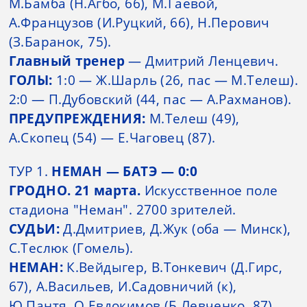
М.Бамба (Н.Агбо, 66), М.Гаевой,
А.Французов (И.Руцкий, 66), Н.Перович
(З.Баранок, 75).
Главный тренер
— Дмитрий Ленцевич.
ГОЛЫ:
1:0 — Ж.Шарль (26, пас — М.Телеш).
2:0 — П.Дубовский (44, пас — А.Рахманов).
ПРЕДУПРЕЖДЕНИЯ:
М.Телеш (49),
А.Скопец (54) — Е.Чаговец (87).
ТУР 1.
НЕМАН — БАТЭ — 0:0
ГРОДНО. 21 марта.
Искусственное поле
стадиона "Неман". 2700 зрителей.
СУДЬИ:
Д.Дмитриев, Д.Жук (оба — Минск),
С.Теслюк (Гомель).
НЕМАН:
К.Вейдыгер, В.Тонкевич (Д.Гирс,
67), А.Васильев, И.Садовничий (к),
Ю.Пантя, О.Евдокимов (Б.Левченко, 87),