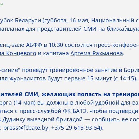
ти
убок Беларуси (суббота, 16 мая, Национальный с
иапланах для представителей СМИ на ближайшую
ренц-зале АБФФ в 10:30 состоится пресс-конфере
ма Концевого
и капитана
Артема Рахманова
.
о-синие" проведут тренировочное занятие в Бори
ля журналистов будут первые 15 минут (с 14:15).
ителей СМИ, желающих попасть на трениро
верга (14 мая) вы должны в любой удобной для в
ться с пресс-службой ФК БАТЭ, чтобы подтвердит
 Дудинку выездной бригадой — сообщить ее сос
 press@fcbate.by, +375 29 615-93-54).