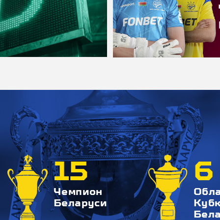
15
6
Чемпион
Обл
Беларуси
Куб
Бел