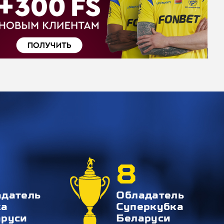
8
адатель
Обладатель
ка
Суперкубка
аруси
Беларуси