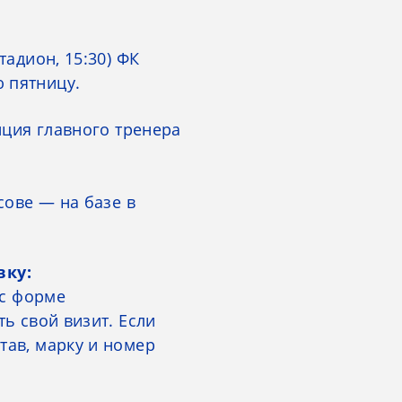
тадион, 15:30) ФК
 пятницу.
нция главного тренера
сове — на базе в
вку:
ас форме
ь свой визит. Если
тав, марку и номер