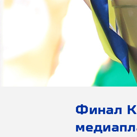
Финал К
медиап