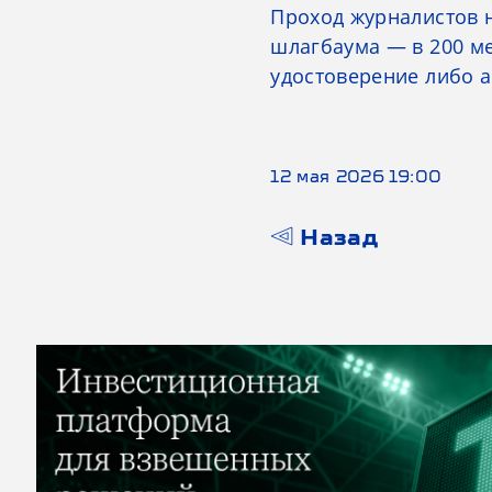
Проход журналистов н
шлагбаума — в 200 ме
удостоверение либо а
12 мая 2026 19:00
Назад