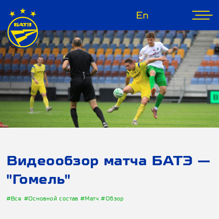
En
Видеообзор матча БАТЭ —
"Гомель"
#Все
#Основной состав
#Матч
#Обзор