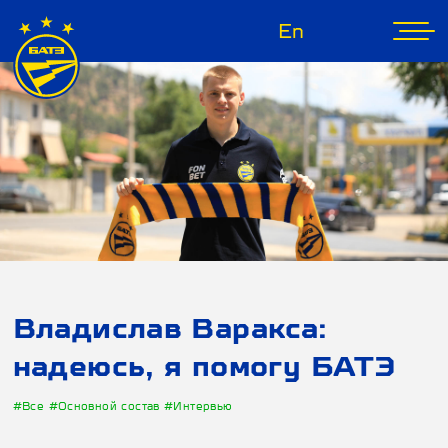
En
Владислав Варакса:
надеюсь, я помогу БАТЭ
#Все
#Основной состав
#Интервью