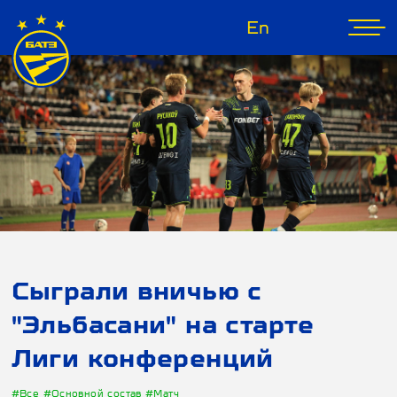
En
Сыграли вничью с
"Эльбасани" на старте
Лиги конференций
#Все
#Основной состав
#Матч