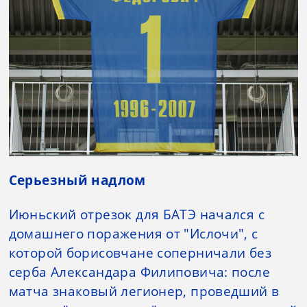
Серьезный надлом
Июньский отрезок для БАТЭ начался с
домашнего поражения от "Ислочи", с
которой борисовчане соперничали без
серба Александара Филиповича: после
матча знаковый легионер, проведший в