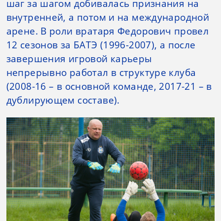
шаг за шагом добивалась признания на
внутренней, а потом и на международной
арене. В роли вратаря Федорович провел
12 сезонов за БАТЭ (1996-2007), а после
завершения игровой карьеры
непрерывно работал в структуре клуба
(2008-16 – в основной команде, 2017-21 – в
дублирующем составе).