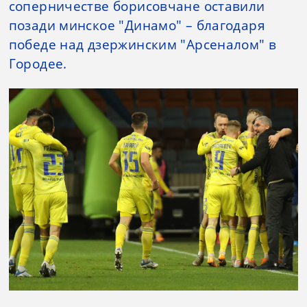
соперничестве борисовчане оставили
позади минское "Динамо" – благодаря
победе над дзержинским "Арсеналом" в
Городее.