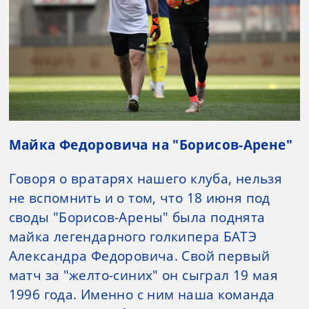
Майка Федоровича на "Борисов-Арене"
Говоря о вратарях нашего клуба, нельзя
не вспомнить и о том, что 18 июня под
своды "Борисов-Арены" была поднята
майка легендарного голкипера БАТЭ
Александра Федоровича. Свой первый
матч за "желто-синих" он сыграл 19 мая
1996 года. Именно с ним наша команда