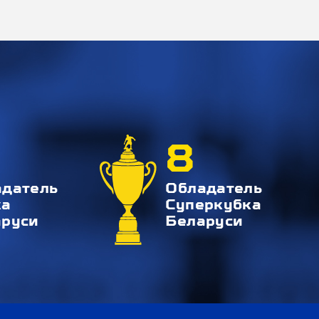
8
адатель
Обладатель
ка
Суперкубка
аруси
Беларуси