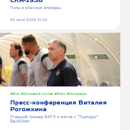
Голы и опасные эпизоды.
28 июня 2026 21:20
#Все
#Основной состав
#Матч
#Интервью
Пресс-конференция Виталия
Рогожкина
Старший тренер БАТЭ о матче с "Торпедо"-
БелАЗом.