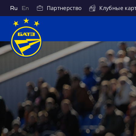
Партнерство
Клубные кар
Ru
En