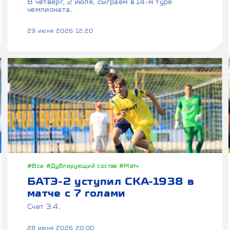
В четверг, 2 июля, сыграем в 14-м туре
чемпионата.
29 июня 2026 12:20
#Все
#Дублирующий состав
#Матч
БАТЭ-2 уступил СКА-1938 в
матче с 7 голами
Счет 3:4.
28 июня 2026 20:00