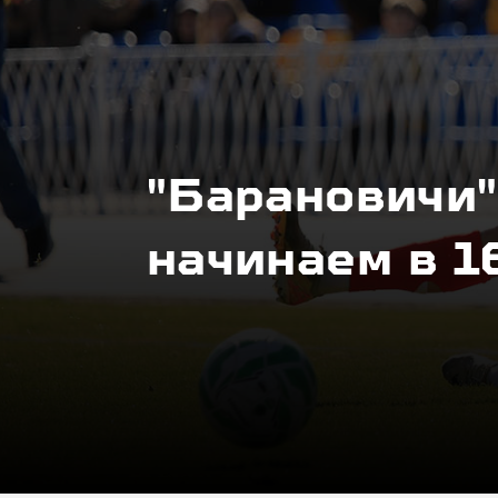
"Барановичи"
начинаем в 1