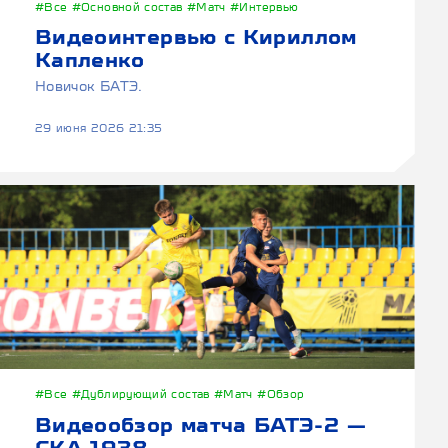
#Все
#Основной состав
#Матч
#Интервью
Видеоинтервью с Кириллом
Капленко
Новичок БАТЭ.
29 июня 2026 21:35
#Все
#Дублирующий состав
#Матч
#Обзор
Видеообзор матча БАТЭ-2 —
СКА-1938