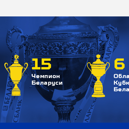
15
6
Чемпион
Обл
Беларуси
Куб
Бел